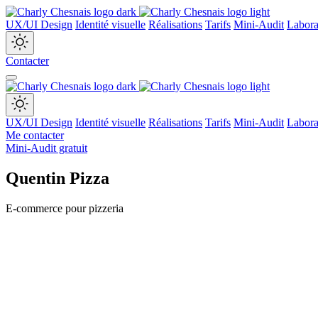
UX/UI Design
Identité visuelle
Réalisations
Tarifs
Mini-Audit
Labora
Contacter
UX/UI Design
Identité visuelle
Réalisations
Tarifs
Mini-Audit
Labora
Me contacter
Mini-Audit gratuit
Quentin Pizza
E-commerce pour pizzeria