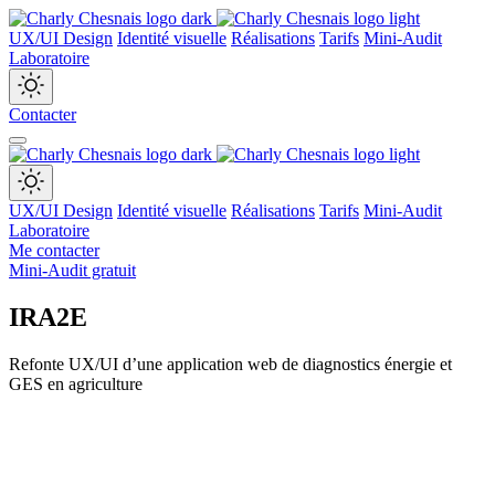
UX/UI Design
Identité visuelle
Réalisations
Tarifs
Mini-Audit
Laboratoire
Contacter
UX/UI Design
Identité visuelle
Réalisations
Tarifs
Mini-Audit
Laboratoire
Me contacter
Mini-Audit gratuit
IRA2E
Refonte UX/UI d’une application web de diagnostics énergie et
GES en agriculture